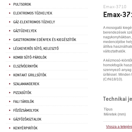
PULTSOROK
Emax-3710
Emax-37
ELEKTROMOS TŰZHELYEK
GÁZ-ELEKTROMOS TŰZHELY
A mosogató kiegés
GÁZTŰZHELYEK
berendezések szél
nagykonyhákban, 
GASZTRONORM EDÉNYEK ÉS KIEGÉSZÍTŐK
medencéjébe hely
állítva használha
LÉGKEVERŐS SÜTŐ, KELESZTŐ
változtathatók.
KOMBI SÜTŐ-PÁROLÓK
A kézmosó-kiöntők 
homokfogók haszn
ELSZÍVÓERNYŐK
szennyező anyag s
KONTAKT GRILLSÜTŐK
ürítéssel. Minden
(CrNi18/10).
SZALAMANDEREK
PIZZASÜTŐK
Technikai j
FALI TÁROLÓK
Típus
FŐZŐZSÁMOLYOK
Méretek (mm)
GÁZFŐZŐASZTALOK
Vissza a tetejér
KENYÉRPIRÍTÓK