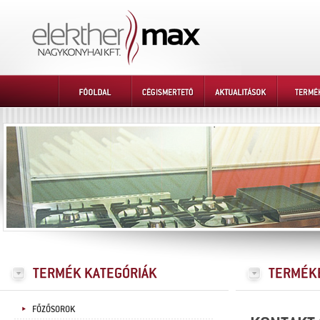
FŐZŐSOROK