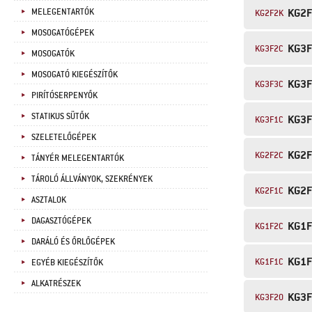
KG2
MELEGENTARTÓK
KG2F2K
MOSOGATÓGÉPEK
KG3
KG3F2C
MOSOGATÓK
MOSOGATÓ KIEGÉSZÍTŐK
KG3
KG3F3C
PIRÍTÓSERPENYŐK
STATIKUS SÜTŐK
KG3
KG3F1C
SZELETELŐGÉPEK
KG2
KG2F2C
TÁNYÉR MELEGENTARTÓK
TÁROLÓ ÁLLVÁNYOK, SZEKRÉNYEK
KG2
KG2F1C
ASZTALOK
DAGASZTÓGÉPEK
KG1
KG1F2C
DARÁLÓ ÉS ŐRLŐGÉPEK
KG1
KG1F1C
EGYÉB KIEGÉSZÍTŐK
ALKATRÉSZEK
KG3
KG3F2O