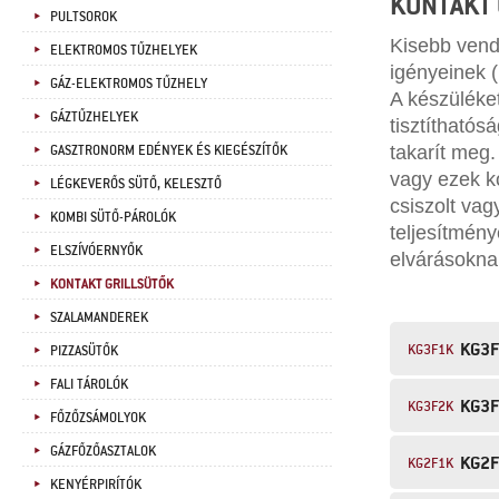
KONTAKT 
PULTSOROK
Kisebb vend
ELEKTROMOS TŰZHELYEK
igényeinek (
GÁZ-ELEKTROMOS TŰZHELY
A készüléke
GÁZTŰZHELYEK
tisztíthatósá
GASZTRONORM EDÉNYEK ÉS KIEGÉSZÍTŐK
takarít meg.
vagy ezek k
LÉGKEVERŐS SÜTŐ, KELESZTŐ
csiszolt vag
KOMBI SÜTŐ-PÁROLÓK
teljesítmény
ELSZÍVÓERNYŐK
elvárásoknak
KONTAKT GRILLSÜTŐK
SZALAMANDEREK
KG3
KG3F1K
PIZZASÜTŐK
FALI TÁROLÓK
KG3
KG3F2K
FŐZŐZSÁMOLYOK
GÁZFŐZŐASZTALOK
KG2
KG2F1K
KENYÉRPIRÍTÓK