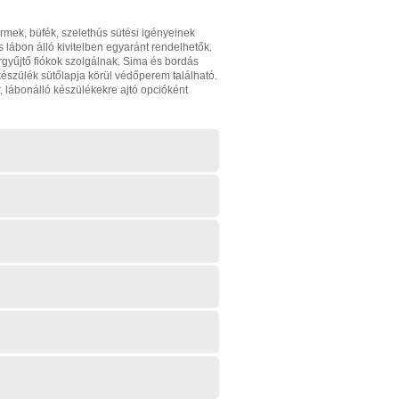
rmek, büfék, szelethús sütési igényeinek
s lábon álló kivitelben egyaránt rendelhetők.
sírgyűjtő fiókok szolgálnak. Sima és bordás
 készülék sütőlapja körül védőperem található.
, lábonálló készülékekre ajtó opcióként