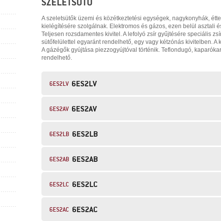
SZELETSÜTŐ
A szeletsütők üzemi és közétkeztetési egységek, nagykonyhák, étte
kielégítésére szolgálnak. Elektromos és gázos, ezen belül asztali é
Teljesen rozsdamentes kivitel. A lefolyó zsír gyűjtésére speciális z
sütőfelülettel egyaránt rendelhető, egy vagy kétzónás kivitelben. A
A gázégők gyújtása piezzogyújtóval történik. Teflondugó, kaparókar
rendelhető.
6ES2LV
6ES2LV
6ES2AV
6ES2AV
6ES2LB
6ES2LB
6ES2AB
6ES2AB
6ES2LC
6ES2LC
6ES2AC
6ES2AC