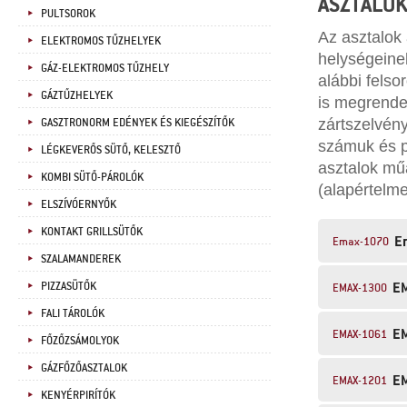
ASZTALO
PULTSOROK
Az asztalok
ELEKTROMOS TŰZHELYEK
helységeinek
GÁZ-ELEKTROMOS TŰZHELY
alábbi felso
GÁZTŰZHELYEK
is megrendel
GASZTRONORM EDÉNYEK ÉS KIEGÉSZÍTŐK
zártszelvén
számuk és p
LÉGKEVERŐS SÜTŐ, KELESZTŐ
asztalok mű
KOMBI SÜTŐ-PÁROLÓK
(alapértelme
ELSZÍVÓERNYŐK
KONTAKT GRILLSÜTŐK
E
Emax-1070
SZALAMANDEREK
E
PIZZASÜTŐK
EMAX-1300
FALI TÁROLÓK
E
EMAX-1061
FŐZŐZSÁMOLYOK
GÁZFŐZŐASZTALOK
E
EMAX-1201
KENYÉRPIRÍTÓK